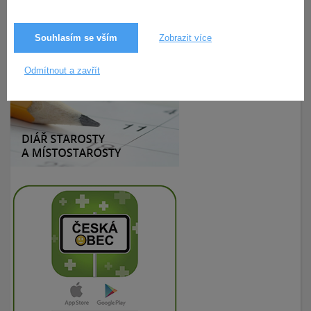
Souhlasím se vším
Zobrazit více
16.11.2017
200× zobrazeno
Odmítnout a zavřít