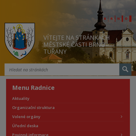
VÍTEJTE NA STRÁNKÁCH
MĚSTSKÉ ČÁSTI BRNO
TUŘANY
Menu Radnice
Aktuality
Organizační struktura
Volené orgány
Úřední deska
Povinné informace