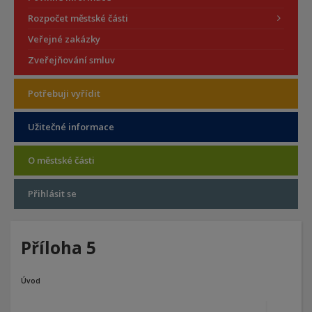
Rozpočet městské části
Veřejné zakázky
Zveřejňování smluv
Potřebuji vyřídit
Užitečné informace
O městské části
Přihlásit se
Příloha 5
Úvod