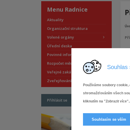
Menu Radnice
P
Aktuality
Úv
Organizační struktura
Volené orgány
Pří
Úřední deska
Povinné informace
Rozpočet městské části
Souhlas 
Veřejné zakázky
Zveřejňování smluv
Používáme soubory cookie, a
shromažďováním všech soubor
Přihlásit se
kliknutím na "Zobrazit více"..
Souhlasím se vším