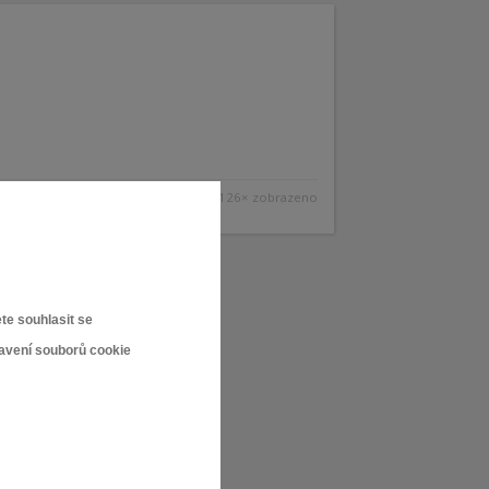
126× zobrazeno
te souhlasit se
tavení souborů cookie