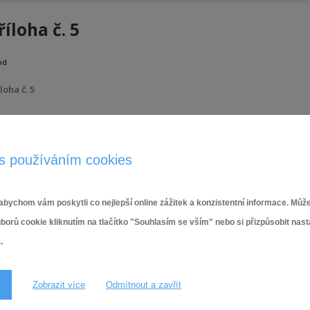
říloha č. 5
od
loha č. 5
28.1.2022
s používáním cookies
bychom vám poskytli co nejlepší online zážitek a konzistentní informace. Může
ů cookie kliknutím na tlačítko "Souhlasím se vším" nebo si přizpůsobit nas
.
Zobrazit více
Odmítnout a zavřít