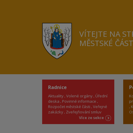
VÍTEJTE NA S
MĚSTSKÉ ČÁS
Radnice
P
Aktuality
Volené orgány
Úřední
Ko
deska
Povinné informace
pr
Rozpočet městské části
Veřejné
K
zakázky
Zveřejňování smluv
Os
Více ze sekce