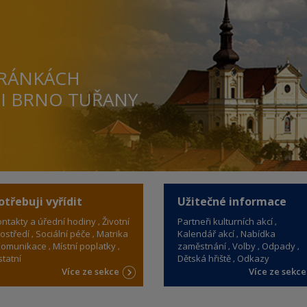
TRÁNKÁCH
TI BRNO TUŘANY
otřebuji vyřídit
Užitečné informace
ntakty a úřední hodiny
Životní
Partneři kulturních akcí
ostředí
Sociální péče
Matrika
Kalendář akcí
Nabídka
omunikace
Místní poplatky
zaměstnání
Volby
Odpady
tatní
Dětská hřiště
Odkazy
Více ze sekce
Více ze sekc