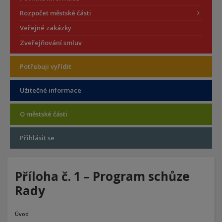
Rozpočet městské části
Veřejné zakázky
Zveřejňování smluv
Potřebuji vyřídit
Užitečné informace
O městské části
Přihlásit se
Příloha č. 1 – Program schůze
Rady
Úvod