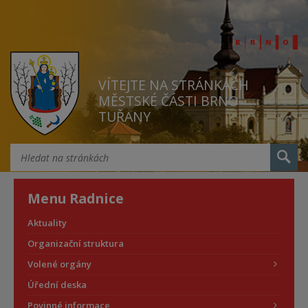
VÍTEJTE NA STRÁNKÁCH
MĚSTSKÉ ČÁSTI BRNO
TUŘANY
Menu Radnice
Aktuality
Organizační struktura
Volené orgány
Úřední deska
Povinné informace