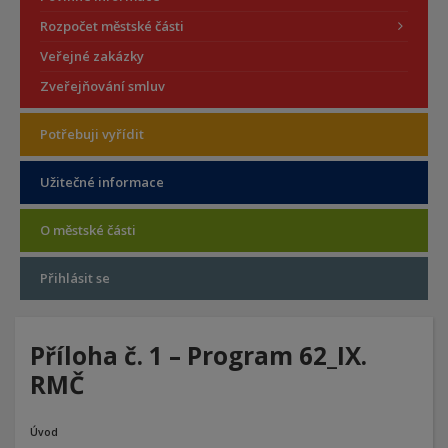
Rozpočet městské části
Veřejné zakázky
Zveřejňování smluv
Potřebuji vyřídit
Užitečné informace
O městské části
Přihlásit se
Příloha č. 1 – Program 62_IX.
RMČ
Úvod