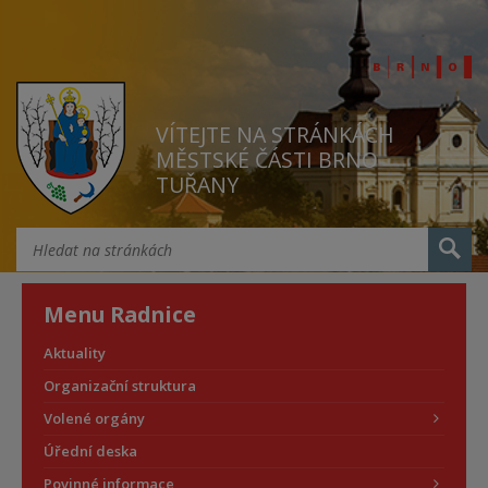
VÍTEJTE NA STRÁNKÁCH
MĚSTSKÉ ČÁSTI BRNO
TUŘANY
Menu Radnice
Aktuality
Organizační struktura
Volené orgány
Úřední deska
Povinné informace