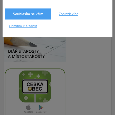
Souhlasím se vším
Zobrazit více
25.11.2020
160× zobrazeno
Odmítnout a zavřít