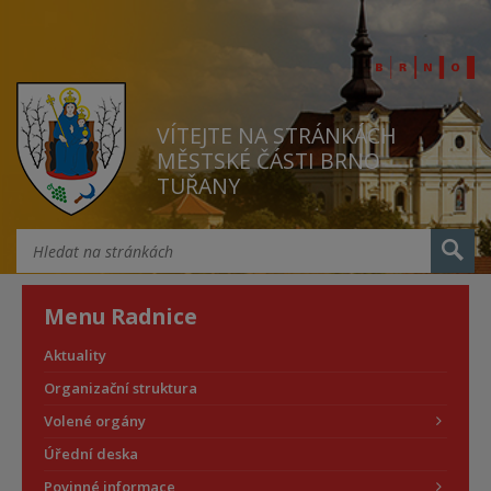
VÍTEJTE NA STRÁNKÁCH
MĚSTSKÉ ČÁSTI BRNO
TUŘANY
Menu Radnice
Aktuality
Organizační struktura
Volené orgány
Úřední deska
Povinné informace