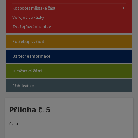
Rozpočet městské části
Veřejné zakázky
Zveřejňování smluv
Potřebuji vyřídit
Užitečné informace
O městské části
Přihlásit se
Příloha č. 5
Úvod