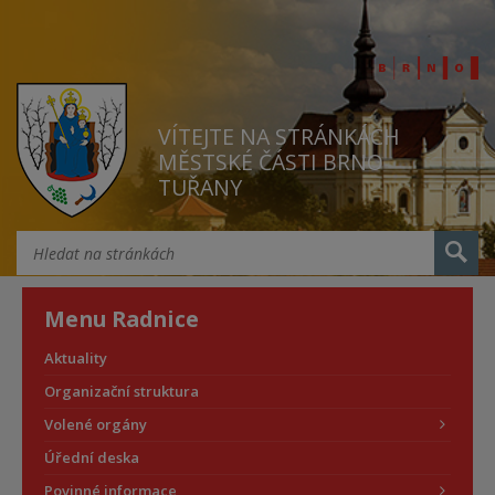
VÍTEJTE NA STRÁNKÁCH
MĚSTSKÉ ČÁSTI BRNO
TUŘANY
Menu Radnice
Aktuality
Organizační struktura
Volené orgány
Úřední deska
Povinné informace