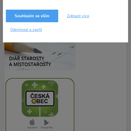
Souhlasím se vším
Zobrazit více
12.11.2020
189× zobrazeno
Odmítnout a zavřít