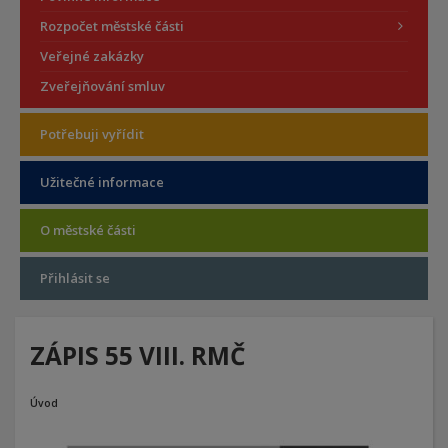
Rozpočet městské části
Veřejné zakázky
Zveřejňování smluv
Potřebuji vyřídit
Užitečné informace
O městské části
Přihlásit se
ZÁPIS 55 VIII. RMČ
Úvod