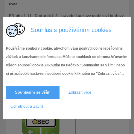
Úvod
Příloha č. 11 - Dodatek č. 3 - stavební úpravy podkroví budovy
radnice - II. etapa
Souhlas s používáním cookies
6.9.2024
68× zobrazeno
Používáme soubory cookie, abychom vám poskytli co nejlepší online
zážitek a konzistentní informace. Můžete souhlasit se shromažďováním
všech souborů cookie kliknutím na tlačítko "Souhlasím se vším" nebo
si přizpůsobit nastavení souborů cookie kliknutím na "Zobrazit více"...
Souhlasím se vším
Zobrazit více
Odmítnout a zavřít