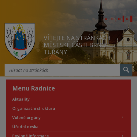
VÍTEJTE NA STRÁNKÁCH
MĚSTSKÉ ČÁSTI BRNO
TUŘANY
Menu Radnice
Aktuality
Organizační struktura
Volené orgány
Úřední deska
Povinné informace