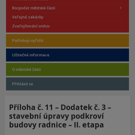
Rozpočet městské části
Veřejné zakázky
Zveřejňování smluv
Potřebuji vyřídit
Užitečné informace
O městské části
Přihlásit se
Příloha č. 11 – Dodatek č. 3 –
stavební úpravy podkroví
budovy radnice – II. etapa