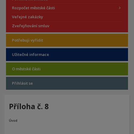
Rozpočet městské části
Veřejné zakázky
Zveřejňování smluv
Potřebuji vyřídit
Užitečné informace
O městské části
Přihlásit se
Příloha č. 8
Úvod