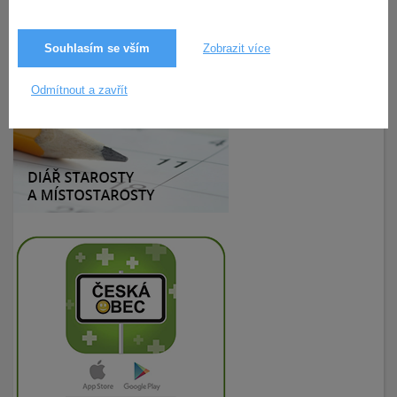
Souhlasím se vším
Zobrazit více
10.1.2019
207× zobrazeno
Odmítnout a zavřít