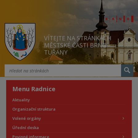
VÍTEJTE NA STRÁNKÁCH
MĚSTSKÉ ČÁSTI BRNO
TUŘANY
Menu Radnice
Aktuality
Organizační struktura
Volené orgány
Úřední deska
Povinné informace