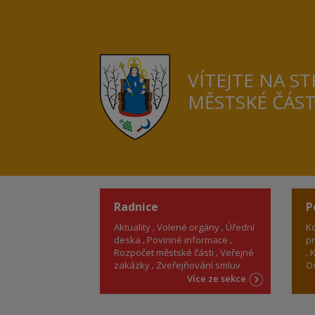
VÍTEJTE NA S
MĚSTSKÉ ČÁS
Radnice
P
Aktuality
Volené orgány
Úřední
Ko
deska
Povinné informace
pr
Rozpočet městské části
Veřejné
K
zakázky
Zveřejňování smluv
Os
Více ze sekce