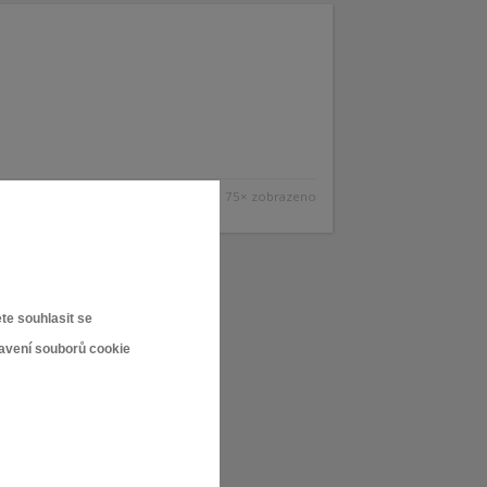
75× zobrazeno
te souhlasit se
tavení souborů cookie