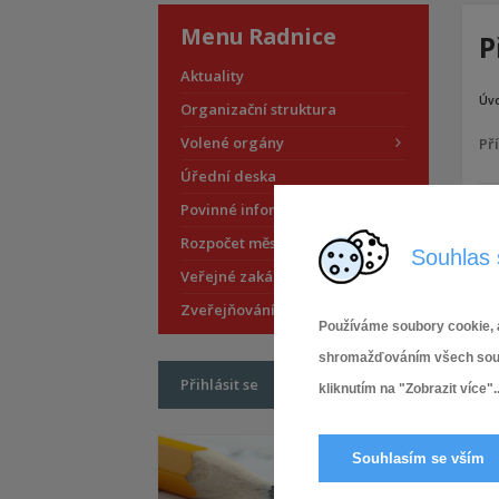
Menu Radnice
P
Aktuality
Úv
Organizační struktura
Volené orgány
Pří
Úřední deska
Povinné informace
Rozpočet městské části
Souhlas 
Veřejné zakázky
Zveřejňování smluv
Používáme soubory cookie, a
shromažďováním všech soubor
Přihlásit se
kliknutím na "Zobrazit více"..
Souhlasím se vším