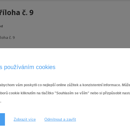
říloha č. 9
od
loha č. 9
3.5.2024
s používáním cookies
bychom vám poskytli co nejlepší online zážitek a konzistentní informace. Může
ů cookie kliknutím na tlačítko "Souhlasím se vším" nebo si přizpůsobit nas
.
Zobrazit více
Odmítnout a zavřít