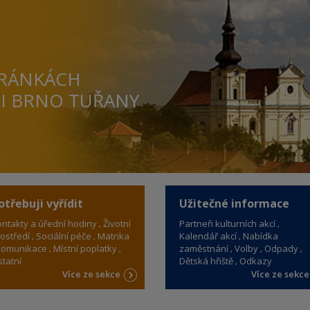
TRÁNKÁCH
TI BRNO TUŘANY
otřebuji vyřídit
Užitečné informace
ntakty a úřední hodiny
Životní
Partneři kulturních akcí
ostředí
Sociální péče
Matrika
Kalendář akcí
Nabídka
omunikace
Místní poplatky
zaměstnání
Volby
Odpady
tatní
Dětská hřiště
Odkazy
Více ze sekce
Více ze sekc