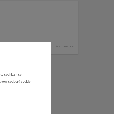
81× zobrazeno
te souhlasit se
tavení souborů cookie