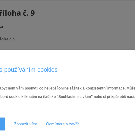
říloha č. 9
od
loha č. 9
24.4.2024
s používáním cookies
bychom vám poskytli co nejlepší online zážitek a konzistentní informace. Může
ů cookie kliknutím na tlačítko "Souhlasím se vším" nebo si přizpůsobit nas
.
Zobrazit více
Odmítnout a zavřít