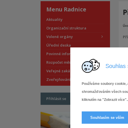
Menu Radnice
P
Aktuality
Úv
Organizační struktura
Volené orgány
Pří
Úřední deska
Povinné informace
Rozpočet městské části
Souhlas 
Veřejné zakázky
Zveřejňování smluv
Používáme soubory cookie, a
shromažďováním všech soubor
Přihlásit se
kliknutím na "Zobrazit více"..
Souhlasím se vším