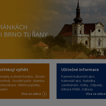
TRÁNKÁCH
TI BRNO TUŘANY
otřebuji vyřídit
Užitečné informace
ntakty a úřední hodiny
Životní
Partneři kulturních akcí
ostředí
Sociální péče
Matrika
Kalendář akcí
Nabídka
omunikace
Místní poplatky
zaměstnání
Volby
Odpady
tatní
Dětská hřiště
Odkazy
Více ze sekce
Více ze sekc