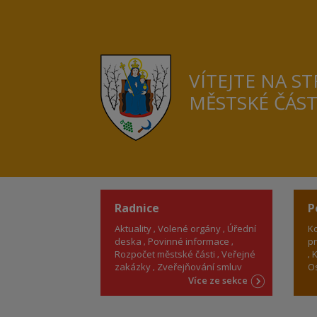
VÍTEJTE NA S
MĚSTSKÉ ČÁS
Radnice
P
Aktuality
Volené orgány
Úřední
Ko
deska
Povinné informace
pr
Rozpočet městské části
Veřejné
K
zakázky
Zveřejňování smluv
Os
Více ze sekce