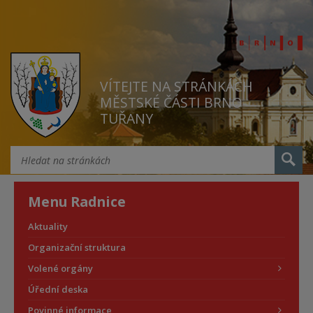
VÍTEJTE NA STRÁNKÁCH
MĚSTSKÉ ČÁSTI BRNO
TUŘANY
Menu Radnice
Aktuality
Organizační struktura
Volené orgány
Úřední deska
Povinné informace