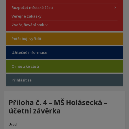
Rozpočet městské části
Veřejné zakázky
Zveřejňování smluv
Potřebuji vyřídit
Užitečné informace
O městské části
Přihlásit se
Příloha č. 4 – MŠ Holásecká –
účetní závěrka
Úvod