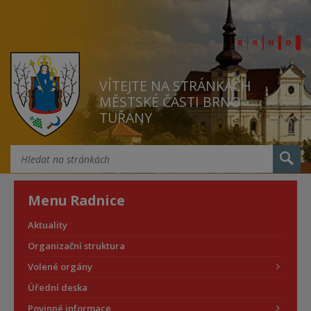
VÍTEJTE NA STRÁNKÁCH
MĚSTSKÉ ČÁSTI BRNO
TUŘANY
Menu Radnice
Aktuality
Organizační struktura
Volené orgány
Úřední deska
Povinné informace