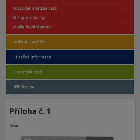
Rozpočet městské části
Veřejné zakázky
Zveřejňování smluv
Potřebuji vyřídit
Užitečné informace
O městské části
Přihlásit se
Příloha č. 1
Úvod