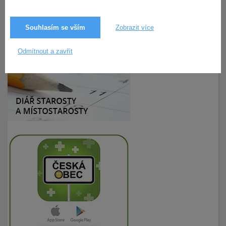
Souhlasím se vším
Zobrazit více
7.4.2020
195× zobrazeno
Odmítnout a zavřít