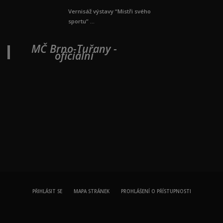
Vernisáž výstavy “Mistři svého
sportu” ...
MČ Brno-Tuřany -
oficiální
PŘIHLÁSIT SE
MAPA STRÁNEK
PROHLÁŠENÍ O PŘÍSTUPNOSTI