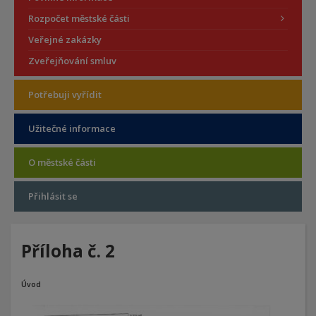
Rozpočet městské části
Veřejné zakázky
Zveřejňování smluv
Potřebuji vyřídit
Užitečné informace
O městské části
Přihlásit se
Příloha č. 2
Úvod