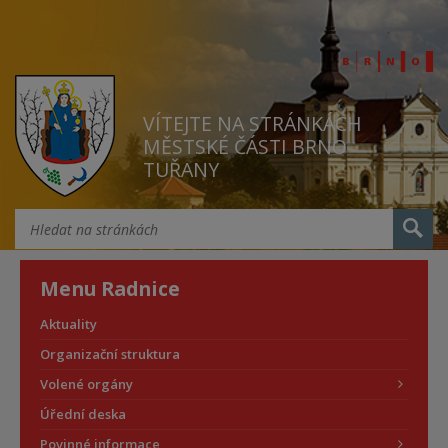
VÍTEJTE NA STRÁNKÁCH
MĚSTSKÉ ČÁSTI BRNO
TUŘANY
Menu Radnice
Aktuality
Organizační struktura
Volené orgány
Úřední deska
Povinné informace