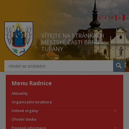
VÍTEJTE NA STRÁNKÁCH
MĚSTSKÉ ČÁSTI BRNO
TUŘANY
Menu Radnice
Aktuality
Organizační struktura
Volené orgány
Úřední deska
Povinné informace