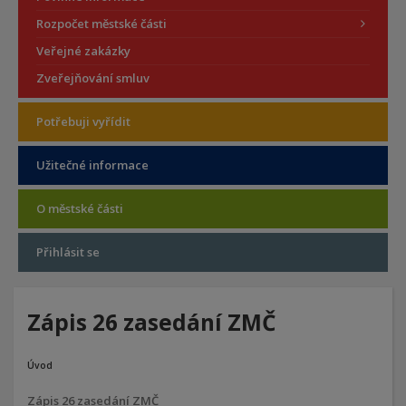
Rozpočet městské části
Veřejné zakázky
Zveřejňování smluv
Potřebuji vyřídit
Užitečné informace
O městské části
Přihlásit se
Zápis 26 zasedání ZMČ
Úvod
Zápis 26 zasedání ZMČ