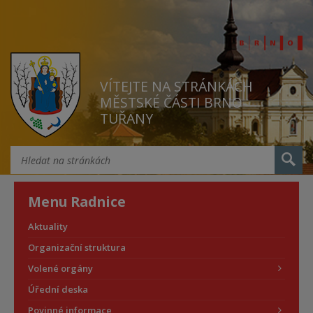
VÍTEJTE NA STRÁNKÁCH
MĚSTSKÉ ČÁSTI BRNO
TUŘANY
Menu Radnice
Aktuality
Organizační struktura
Volené orgány
Úřední deska
Povinné informace