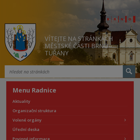
VÍTEJTE NA STRÁNKÁCH
MĚSTSKÉ ČÁSTI BRNO
TUŘANY
Menu Radnice
Aktuality
Organizační struktura
Volené orgány
Úřední deska
Povinné informace