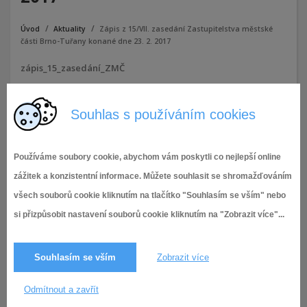
Úvod
Aktuality
Zápis z 15/VII. zasedání Zastupitelstva městské
části Brno-Tuřany konané dne 23. 2. 2017
zápis_15_zasedání_ZMČ
Přílohy:
Souhlas s používáním cookies
zápis_15_zasedání_ZMČ
Používáme soubory cookie, abychom vám poskytli co nejlepší online
8.3.2017,
VII. volební období (2014-2018)
,
3 928× zobrazeno
Zápisy ze zasedání Zastupitelstva MČ Brno-Tuřany
zážitek a konzistentní informace. Můžete souhlasit se shromažďováním
všech souborů cookie kliknutím na tlačítko "Souhlasím se vším" nebo
si přizpůsobit nastavení souborů cookie kliknutím na "Zobrazit více"...
Souhlasím se vším
Zobrazit více
Odmítnout a zavřít