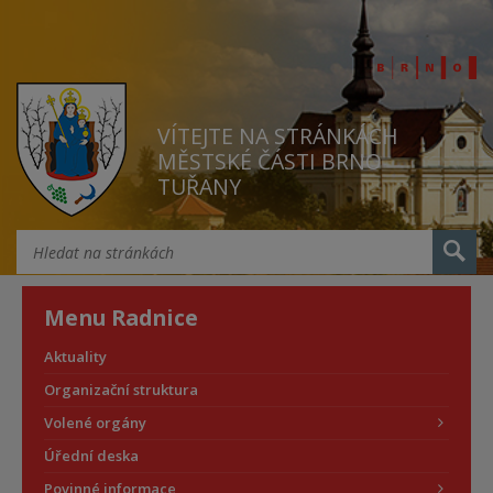
VÍTEJTE NA STRÁNKÁCH
MĚSTSKÉ ČÁSTI BRNO
TUŘANY
Menu Radnice
Aktuality
Organizační struktura
Volené orgány
Úřední deska
Povinné informace