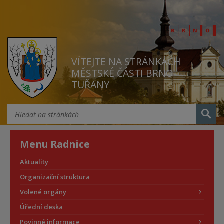
VÍTEJTE NA STRÁNKÁCH
MĚSTSKÉ ČÁSTI BRNO
TUŘANY
Menu Radnice
Aktuality
Organizační struktura
Volené orgány
Úřední deska
Povinné informace