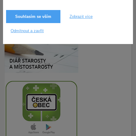
Souhlasím se vším
Zobrazit více
23.4.2019
183× zobrazeno
Odmítnout a zavřít