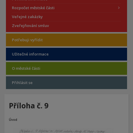
Rozpočet městské části
Veřejné zakázky
Zveřejňování smluv
Potřebuji vyřídit
Užitečné informace
O městské části
Přihlásit se
Příloha č. 9
Úvod