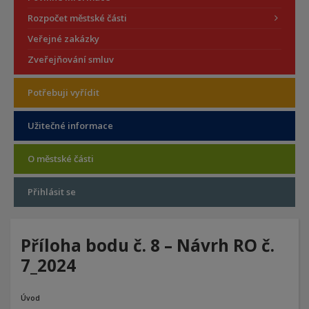
Rozpočet městské části
Veřejné zakázky
Zveřejňování smluv
Potřebuji vyřídit
Užitečné informace
O městské části
Přihlásit se
Příloha bodu č. 8 – Návrh RO č.
7_2024
Úvod