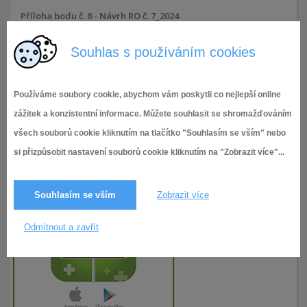
Příloha bodu č. 8 - Návrh RO č. 7_2024
Souhlas s používáním cookies
19.9.2024
71× zobrazeno
Používáme soubory cookie, abychom vám poskytli co nejlepší online
zážitek a konzistentní informace. Můžete souhlasit se shromažďováním
všech souborů cookie kliknutím na tlačítko "Souhlasím se vším" nebo
si přizpůsobit nastavení souborů cookie kliknutím na "Zobrazit více"...
Souhlasím se vším
Zobrazit více
Odmítnout a zavřít