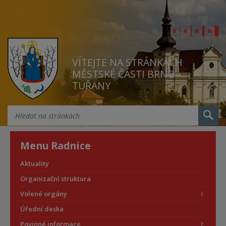
VÍTEJTE NA STRÁNKÁCH
MĚSTSKÉ ČÁSTI BRNO
TUŘANY
Menu Radnice
Aktuality
Organizační struktura
Volené orgány
Úřední deska
Povinné informace