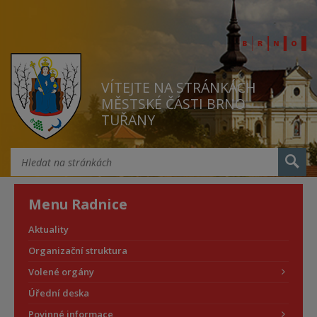
VÍTEJTE NA STRÁNKÁCH
MĚSTSKÉ ČÁSTI BRNO
TUŘANY
Menu Radnice
Aktuality
Organizační struktura
Volené orgány
Úřední deska
Povinné informace