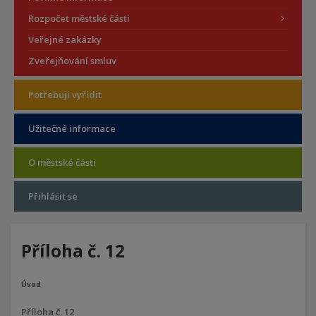
Rozpočet městské části
Veřejné zakázky
Zveřejňování smluv
Potřebuji vyřídit
Užitečné informace
O městské části
Přihlásit se
Příloha č. 12
Úvod
Příloha č. 12