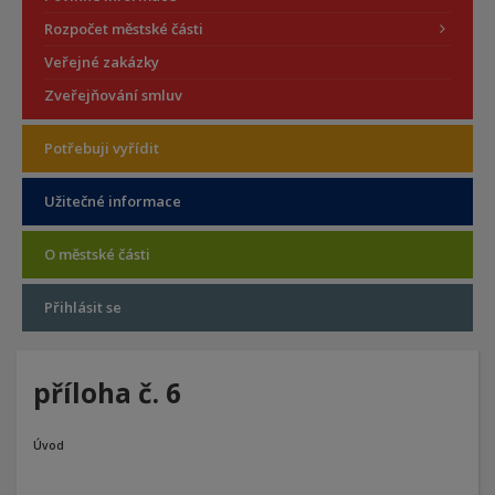
Rozpočet městské části
Veřejné zakázky
Zveřejňování smluv
Potřebuji vyřídit
Užitečné informace
O městské části
Přihlásit se
příloha č. 6
Úvod