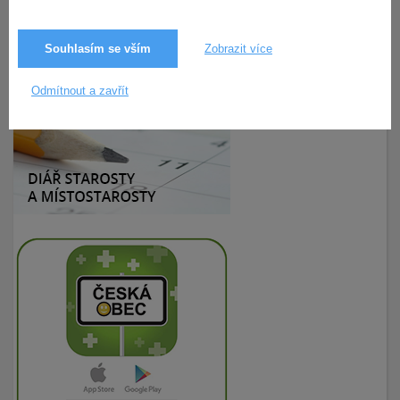
Souhlasím se vším
Zobrazit více
25.3.2019
206× zobrazeno
Odmítnout a zavřít