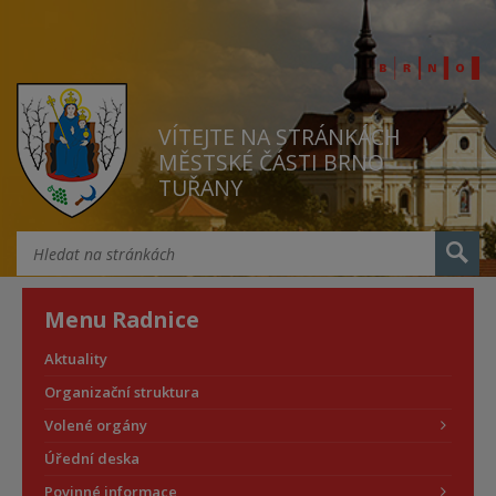
VÍTEJTE NA STRÁNKÁCH
MĚSTSKÉ ČÁSTI BRNO
TUŘANY
Menu Radnice
Aktuality
Organizační struktura
Volené orgány
Úřední deska
Povinné informace