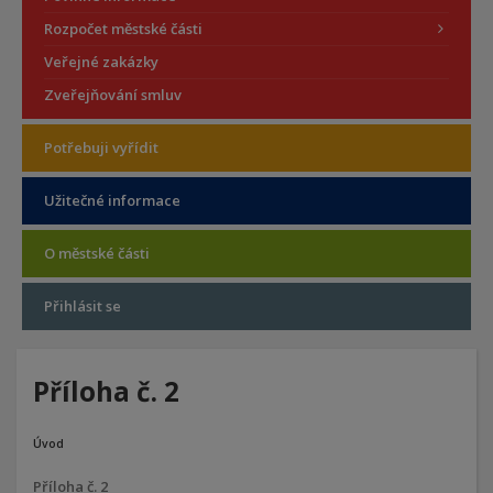
Rozpočet městské části
Veřejné zakázky
Zveřejňování smluv
Potřebuji vyřídit
Užitečné informace
O městské části
Přihlásit se
Příloha č. 2
Úvod
Příloha č. 2