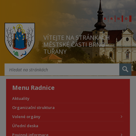
VÍTEJTE NA STRÁNKÁCH
MĚSTSKÉ ČÁSTI BRNO
TUŘANY
Menu Radnice
Aktuality
Organizační struktura
Volené orgány
Úřední deska
Povinné informace