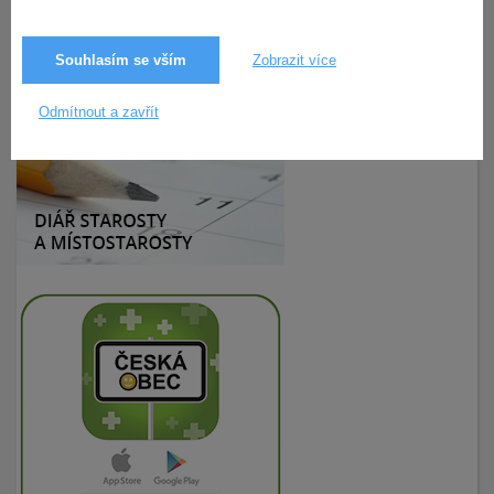
Souhlasím se vším
Zobrazit více
3.9.2018
199× zobrazeno
Odmítnout a zavřít