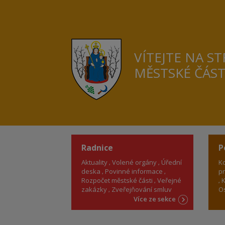
VÍTEJTE NA S
MĚSTSKÉ ČÁS
Radnice
P
Aktuality
Volené orgány
Úřední
Ko
deska
Povinné informace
pr
Rozpočet městské části
Veřejné
K
zakázky
Zveřejňování smluv
Os
Více ze sekce