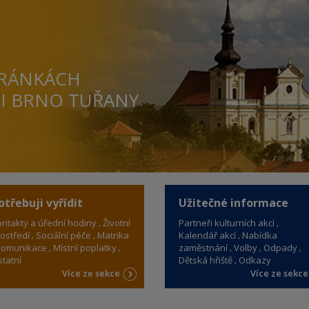
TRÁNKÁCH
TI BRNO TUŘANY
otřebuji vyřídit
Užitečné informace
ntakty a úřední hodiny
Životní
Partneři kulturních akcí
ostředí
Sociální péče
Matrika
Kalendář akcí
Nabídka
omunikace
Místní poplatky
zaměstnání
Volby
Odpady
tatní
Dětská hřiště
Odkazy
Více ze sekce
Více ze sekc