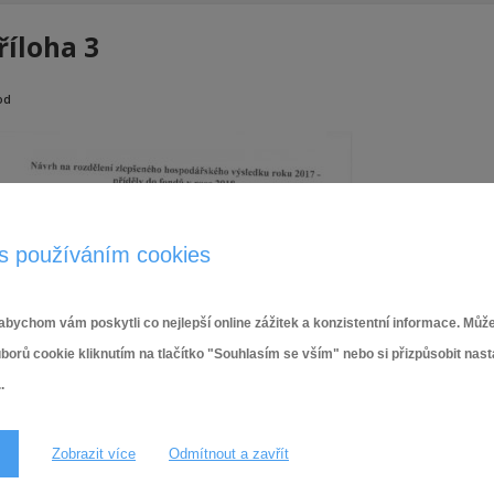
říloha 3
od
s používáním cookies
bychom vám poskytli co nejlepší online zážitek a konzistentní informace. Může
ů cookie kliknutím na tlačítko "Souhlasím se vším" nebo si přizpůsobit nas
.
Zobrazit více
Odmítnout a zavřít