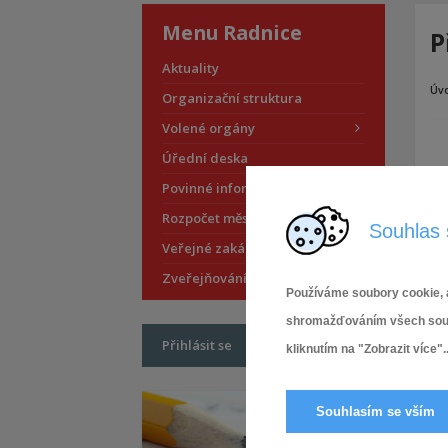
Menu Radnice
P
Aktuality
Úv
Organizační struktura
Volené orgány
Úřední deska
Povinné informace
Rozpočet městské části
Souhlas 
Veřejné zakázky
Zveřejňování smluv
Používáme soubory cookie, a
shromažďováním všech soubor
Přihlásit se
kliknutím na "Zobrazit více"..
Souhlasím se vším