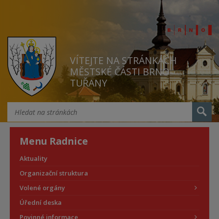
VÍTEJTE NA STRÁNKÁCH
MĚSTSKÉ ČÁSTI BRNO
TUŘANY
Menu Radnice
Aktuality
Organizační struktura
Volené orgány
Úřední deska
Povinné informace