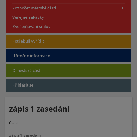
Rozpočet městské části
Veřejné zakázky
Zveřejňování smluv
Potřebuji vyřídit
Užitečné informace
O městské části
Přihlásit se
zápis 1 zasedání
Úvod
zápis 1 zasedání