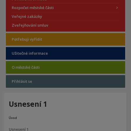
Rozpočet městské části
Veřejné zakázky
Zveřejňování smluv
Potřebuji vyřídit
Užitečné informace
O městské části
Přihlásit se
Usnesení 1
Úvod
Usnesení 1