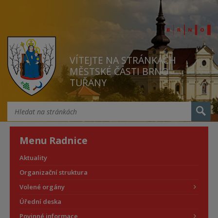
VÍTEJTE NA STRÁNKÁCH
MĚSTSKÉ ČÁSTI BRNO
TUŘANY
Menu Radnice
Aktuality
Organizační struktura
Volené orgány
Úřední deska
Povinné informace