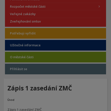
Rozpočet městské části
Veřejné zakázky
Zveřejňování smluv
Potřebuji vyřídit
Užitečné informace
O městské části
Přihlásit se
Zápis 1 zasedání ZMČ
Úvod
Zápis 1 zasedání ZMČ