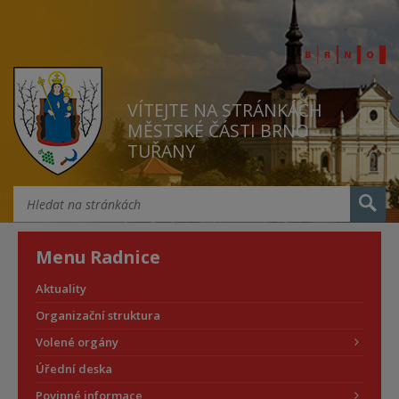
VÍTEJTE NA STRÁNKÁCH
MĚSTSKÉ ČÁSTI BRNO
TUŘANY
Menu Radnice
Aktuality
Organizační struktura
Volené orgány
Úřední deska
Povinné informace