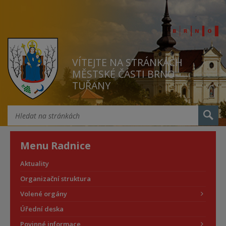
VÍTEJTE NA STRÁNKÁCH
MĚSTSKÉ ČÁSTI BRNO
TUŘANY
Menu Radnice
Aktuality
Organizační struktura
Volené orgány
Úřední deska
Povinné informace