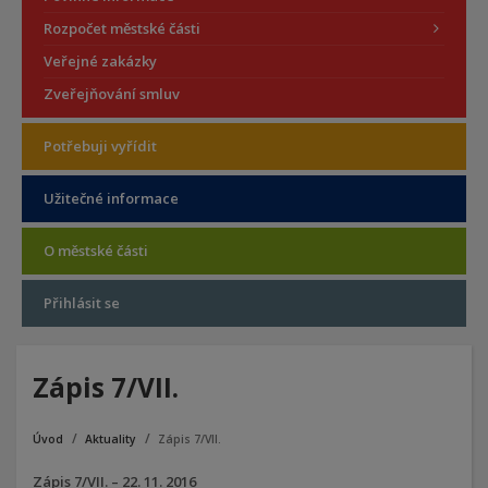
Rozpočet městské části
Veřejné zakázky
Zveřejňování smluv
Potřebuji vyřídit
Užitečné informace
O městské části
Přihlásit se
Zápis 7/VII.
Úvod
Aktuality
Zápis 7/VII.
Zápis 7/VII. – 22. 11. 2016