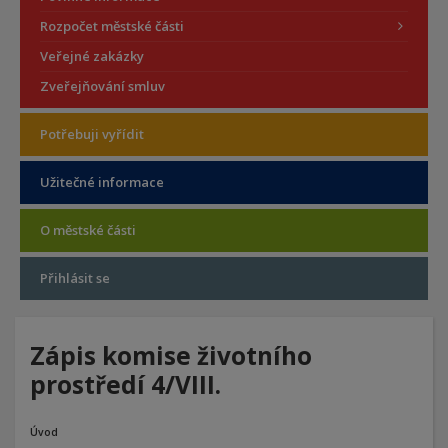
Rozpočet městské části
Veřejné zakázky
Zveřejňování smluv
Potřebuji vyřídit
Užitečné informace
O městské části
Přihlásit se
Zápis komise životního
prostředí 4/VIII.
Úvod