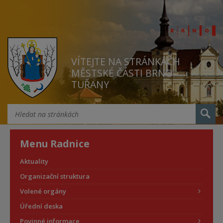
VÍTEJTE NA STRÁNKÁCH
MĚSTSKÉ ČÁSTI BRNO
TUŘANY
Menu Radnice
Aktuality
Organizační struktura
Volené orgány
Úřední deska
Povinné informace