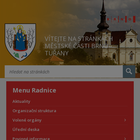
VÍTEJTE NA STRÁNKÁCH
MĚSTSKÉ ČÁSTI BRNO
TUŘANY
Menu Radnice
Aktuality
Organizační struktura
Volené orgány
Úřední deska
Povinné informace