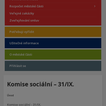
Rozpočet městské části
Veřejné zakázky
Zveřejňování smluv
Potřebuji vyřídit
Užitečné informace
O městské části
Přihlásit se
Komise sociální – 31/IX.
Úvod
Komise sociální - 31/IX.