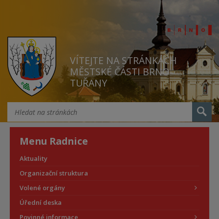
VÍTEJTE NA STRÁNKÁCH
MĚSTSKÉ ČÁSTI BRNO
TUŘANY
Menu Radnice
Aktuality
Organizační struktura
Volené orgány
Úřední deska
Povinné informace