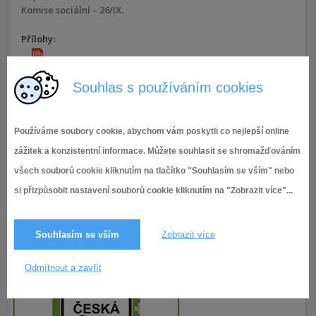
Komise sociální – 26/IX.
Přílohy:
Komise sociální - 26/IX.
Souhlas s používáním cookies
20.1.2026,
Komise Rady MČ Brno-Tuřany
,
Komise
151× zobrazeno
sociální
Používáme soubory cookie, abychom vám poskytli co nejlepší online
zážitek a konzistentní informace. Můžete souhlasit se shromažďováním
všech souborů cookie kliknutím na tlačítko "Souhlasím se vším" nebo
si přizpůsobit nastavení souborů cookie kliknutím na "Zobrazit více"...
Souhlasím se vším
Zobrazit více
Odmítnout a zavřít