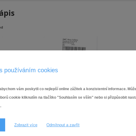
ápis
od
s používáním cookies
bychom vám poskytli co nejlepší online zážitek a konzistentní informace. Může
ů cookie kliknutím na tlačítko "Souhlasím se vším" nebo si přizpůsobit nas
.
Zobrazit více
Odmítnout a zavřít