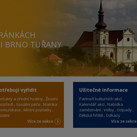
TRÁNKÁCH
TI BRNO TUŘANY
otřebuji vyřídit
Užitečné informace
ntakty a úřední hodiny
Životní
Partneři kulturních akcí
ostředí
Sociální péče
Matrika
Kalendář akcí
Nabídka
omunikace
Místní poplatky
zaměstnání
Volby
Odpady
tatní
Dětská hřiště
Odkazy
Více ze sekce
Více ze sekc