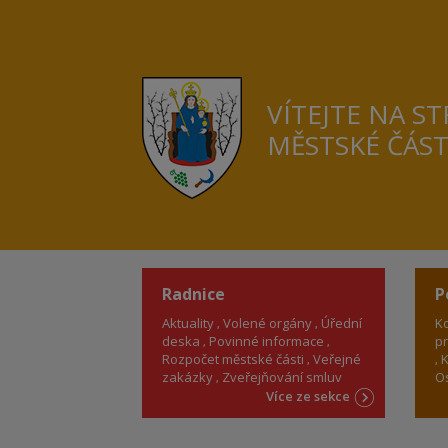
VÍTEJTE NA S
MĚSTSKÉ ČÁS
Radnice
P
Aktuality
Volené orgány
Úřední
Ko
deska
Povinné informace
pr
Rozpočet městské části
Veřejné
K
zakázky
Zveřejňování smluv
Os
Více ze sekce