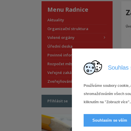
Menu Radnice
Z
Aktuality
Úv
Organizační struktura
Volené orgány
Úřední deska
Povinné informace
Rozpočet městské části
Souhlas 
Veřejné zakázky
Zveřejňování smluv
Používáme soubory cookie, a
shromažďováním všech soubor
Přihlásit se
kliknutím na "Zobrazit více"..
Souhlasím se vším