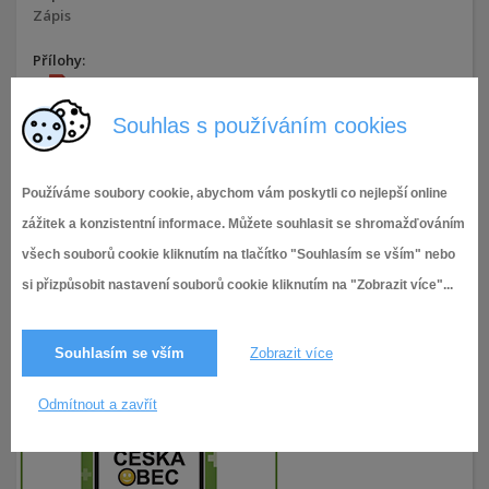
Zápis
Přílohy:
Zápis
Souhlas s používáním cookies
16.11.2016,
Komise sociální
2 656× zobrazeno
Používáme soubory cookie, abychom vám poskytli co nejlepší online
zážitek a konzistentní informace. Můžete souhlasit se shromažďováním
všech souborů cookie kliknutím na tlačítko "Souhlasím se vším" nebo
si přizpůsobit nastavení souborů cookie kliknutím na "Zobrazit více"...
Souhlasím se vším
Zobrazit více
Odmítnout a zavřít