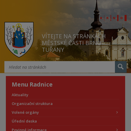
VÍTEJTE NA STRÁNKÁCH
MĚSTSKÉ ČÁSTI BRNO
TUŘANY
Menu Radnice
Aktuality
Organizační struktura
Volené orgány
Úřední deska
Povinné informace