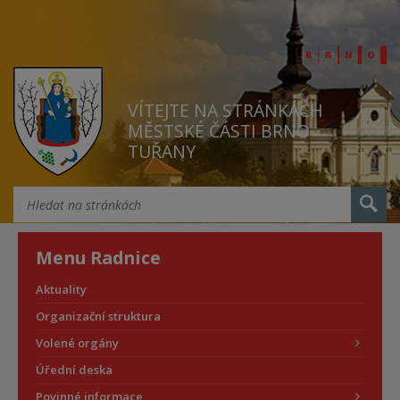
VÍTEJTE NA STRÁNKÁCH
MĚSTSKÉ ČÁSTI BRNO
TUŘANY
Menu Radnice
Aktuality
Organizační struktura
Volené orgány
Úřední deska
Povinné informace