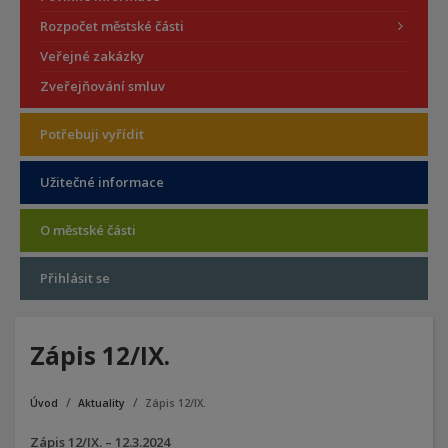
Rozpočet městské části
Veřejné zakázky
Zveřejňování smluv
Potřebuji vyřídit
Užitečné informace
O městské části
Přihlásit se
Zápis 12/IX.
Úvod
Aktuality
Zápis 12/IX.
Zápis 12/IX. – 12.3.2024