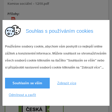
Komise sociální – 12/IX.pdf
Přílohy:
Komise sociální - 12/IX.
Souhlas s používáním cookies
26.3.2024,
Komise Rady MČ Brno-Tuřany
,
Komise
470× zobrazeno
sociální
Používáme soubory cookie, abychom vám poskytli co nejlepší online
zážitek a konzistentní informace. Můžete souhlasit se shromažďováním
všech souborů cookie kliknutím na tlačítko "Souhlasím se vším" nebo
si přizpůsobit nastavení souborů cookie kliknutím na "Zobrazit více"...
Souhlasím se vším
Zobrazit více
Odmítnout a zavřít