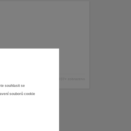
937× zobrazeno
te souhlasit se
tavení souborů cookie