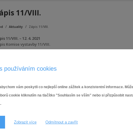
ápis 11/VIII.
od
Aktuality
Zápis 11/VIII.
is 11/VIII. – 12. 4. 2021
pis Komise vystavby 11/VIII.
lohy:
Zápis Komise výstavby 11/VIII.
s používáním cookies
20.4.2021,
Komise výstavby a rozvoje
bychom vám poskytli co nejlepší online zážitek a konzistentní informace. Může
ů cookie kliknutím na tlačítko "Souhlasím se vším" nebo si přizpůsobit nas
.
Zobrazit více
Odmítnout a zavřít