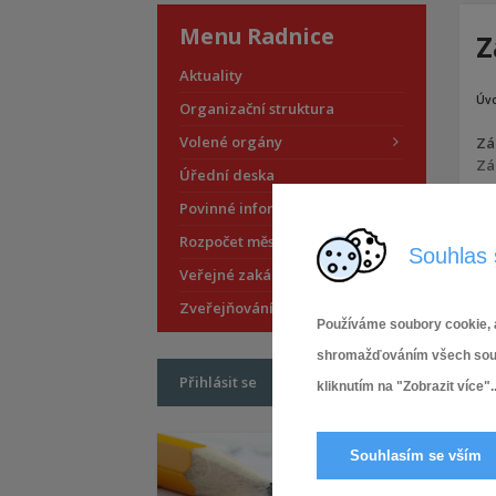
Menu Radnice
Z
Aktuality
Úv
Organizační struktura
Volené orgány
Záp
Zá
Úřední deska
Povinné informace
Pří
Rozpočet městské části
Souhlas 
Veřejné zakázky
Zveřejňování smluv
Používáme soubory cookie, a
shromažďováním všech soubor
Přihlásit se
kliknutím na "Zobrazit více"..
Souhlasím se vším