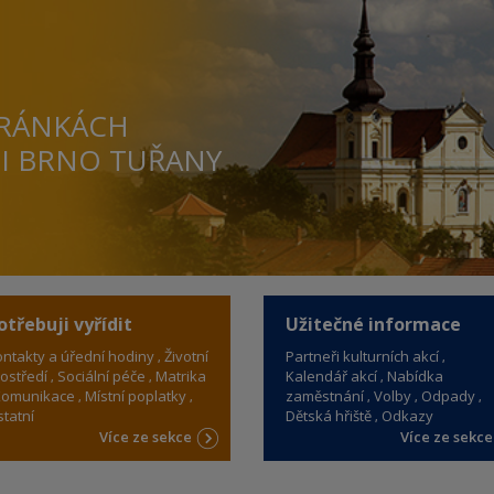
TRÁNKÁCH
TI BRNO TUŘANY
otřebuji vyřídit
Užitečné informace
ntakty a úřední hodiny
Životní
Partneři kulturních akcí
ostředí
Sociální péče
Matrika
Kalendář akcí
Nabídka
omunikace
Místní poplatky
zaměstnání
Volby
Odpady
tatní
Dětská hřiště
Odkazy
Více ze sekce
Více ze sekc