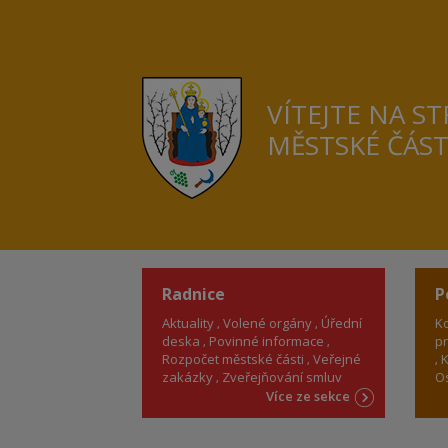
VÍTEJTE NA S
MĚSTSKÉ ČÁS
Radnice
P
Aktuality
Volené orgány
Úřední
Ko
deska
Povinné informace
pr
Rozpočet městské části
Veřejné
K
zakázky
Zveřejňování smluv
Os
Více ze sekce