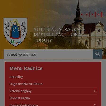
VÍTEJTE NA STRÁNKÁCH
MĚSTSKÉ ČÁSTI BRNO
TUŘANY
Menu Radnice
Aktuality
Organizační struktura
Volené orgány
Úřední deska
Povinné informace