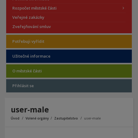
Rozpočet městské části
Veřejné zakázky
Zveřejňování smluv
Potřebuji vyřídit
Užitečné informace
O městské části
Přihlásit se
user-male
Úvod
Volené orgány
Zastupitelstvo
user-male