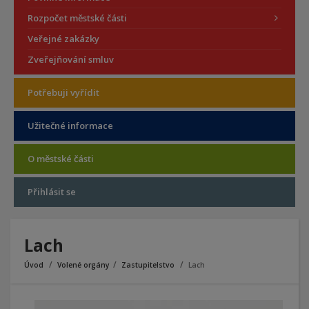
Rozpočet městské části
Veřejné zakázky
Zveřejňování smluv
Potřebuji vyřídit
Užitečné informace
O městské části
Přihlásit se
Lach
Úvod
Volené orgány
Zastupitelstvo
Lach