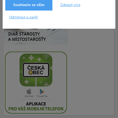
Souhlasím se vším
Zobrazit více
Odmítnout a zavřít