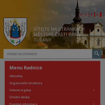
VÍTEJTE NA STRÁNKÁCH
MĚSTSKÉ ČÁSTI BRNO
TUŘANY
Menu Radnice
Aktuality
Organizační struktura
Volené orgány
Úřední deska
Povinné informace