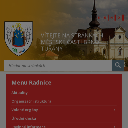
VÍTEJTE NA STRÁNKÁCH
MĚSTSKÉ ČÁSTI BRNO
TUŘANY
Menu Radnice
Aktuality
Organizační struktura
Volené orgány
Úřední deska
Povinné informace