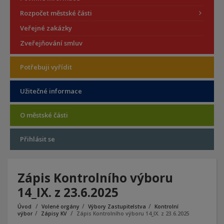
Rozpočet městské části
Veřejné zakázky
Zveřejňování smluv
Potřebuji vyřídit
Užitečné informace
O městské části
Přihlásit se
Zápis Kontrolního výboru
14_IX. z 23.6.2025
Úvod
Volené orgány
Výbory Zastupitelstva
Kontrolní
výbor
Zápisy KV
Zápis Kontrolního výboru 14_IX. z 23.6.2025