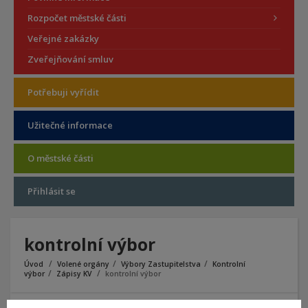
Rozpočet městské části
Veřejné zakázky
Zveřejňování smluv
Potřebuji vyřídit
Užitečné informace
O městské části
Přihlásit se
kontrolní výbor
Úvod
Volené orgány
Výbory Zastupitelstva
Kontrolní
výbor
Zápisy KV
kontrolní výbor