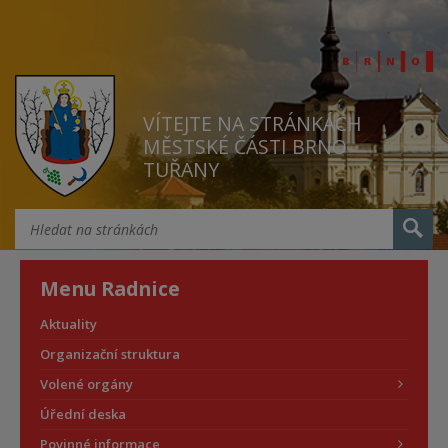
VÍTEJTE NA STRÁNKÁCH
MĚSTSKÉ ČÁSTI BRNO
TUŘANY
Menu Radnice
Aktuality
Organizační struktura
Volené orgány
Úřední deska
Povinné informace