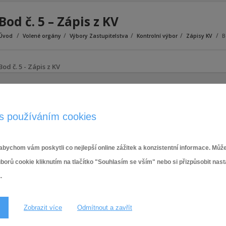
Bod č. 5 – Zápis z KV
Úvod
Volené orgány
Výbory Zastupitelstva
Kontrolní výbor
Zápisy KV
B
Bod č. 5 - Zápis z KV
s používáním cookies
bychom vám poskytli co nejlepší online zážitek a konzistentní informace. Může
ů cookie kliknutím na tlačítko "Souhlasím se vším" nebo si přizpůsobit nas
.
Zobrazit více
Odmítnout a zavřít