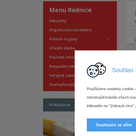
Menu Radnice
Aktuality
Organizační struktura
Volené orgány
Úřední deska
Povinné informace
Rozpočet městské části
Souhlas 
Veřejné zakázky
Zveřejňování smluv
Používáme soubory cookie, a
shromažďováním všech soubor
Přihlásit se
kliknutím na "Zobrazit více"..
Souhlasím se vším