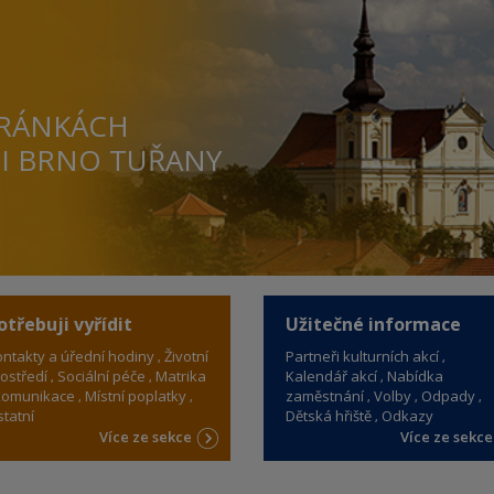
TRÁNKÁCH
TI BRNO TUŘANY
otřebuji vyřídit
Užitečné informace
ntakty a úřední hodiny
Životní
Partneři kulturních akcí
ostředí
Sociální péče
Matrika
Kalendář akcí
Nabídka
omunikace
Místní poplatky
zaměstnání
Volby
Odpady
tatní
Dětská hřiště
Odkazy
Více ze sekce
Více ze sekc