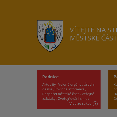
VÍTEJTE NA S
MĚSTSKÉ ČÁS
Radnice
P
Aktuality
Volené orgány
Úřední
Ko
deska
Povinné informace
pr
Rozpočet městské části
Veřejné
K
zakázky
Zveřejňování smluv
Os
Více ze sekce