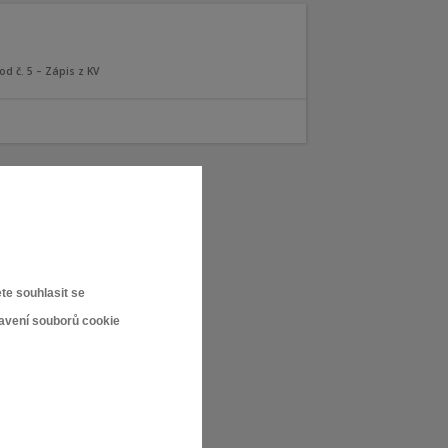
od č. 5 – Zápis z KV
te souhlasit se
tavení souborů cookie