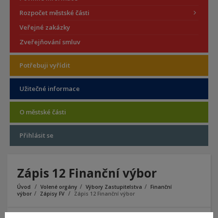
Rozpočet městské části
Veřejné zakázky
Zveřejňování smluv
Potřebuji vyřídit
Užitečné informace
O městské části
Přihlásit se
Zápis 12 Finanční výbor
Úvod
Volené orgány
Výbory Zastupitelstva
Finanční
výbor
Zápisy FV
Zápis 12 Finanční výbor