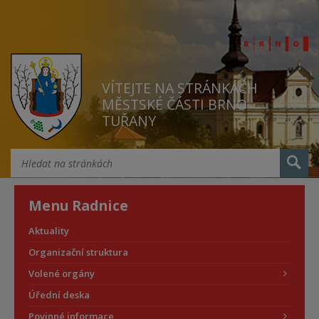
VÍTEJTE NA STRÁNKÁCH
MĚSTSKÉ ČÁSTI BRNO
TUŘANY
Menu Radnice
Aktuality
Organizační struktura
Volené orgány
Úřední deska
Povinné informace