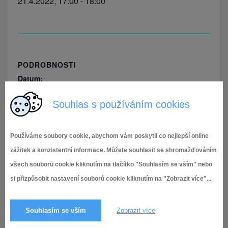
21.4.2022, 17:00
-
18:00
PODROBNOSTI
Datum:
21.4.2022
Souhlas s používáním cookies
Čas:
17:00 - 18:00
Používáme soubory cookie, abychom vám poskytli co nejlepší online
zážitek a konzistentní informace. Můžete souhlasit se shromažďováním
Brněnské dostihy
16. školní ples ZŠ Měšťanská
všech souborů cookie kliknutím na tlačítko "Souhlasím se vším" nebo
si přizpůsobit nastavení souborů cookie kliknutím na "Zobrazit více"...
Souhlasím se vším
Zobrazit více