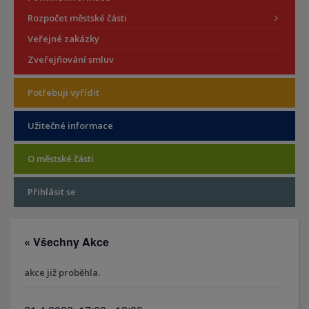
Rozpočet městské části
Veřejné zakázky
Zveřejňování smluv
Potřebuji vyřídit
Užitečné informace
O městské části
Přihlásit se
« Všechny Akce
akce již proběhla.