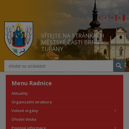
VÍTEJTE NA STRÁNKÁCH
MĚSTSKÉ ČÁSTI BRNO
TUŘANY
Menu Radnice
Aktuality
Organizační struktura
Volené orgány
Úřední deska
Povinné informace