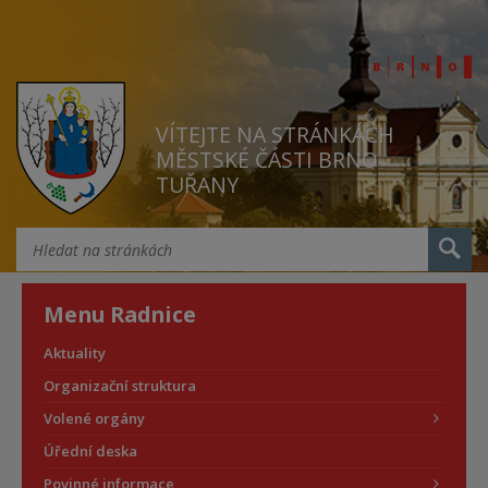
VÍTEJTE NA STRÁNKÁCH
MĚSTSKÉ ČÁSTI BRNO
TUŘANY
Menu Radnice
Aktuality
Organizační struktura
Volené orgány
Úřední deska
Povinné informace