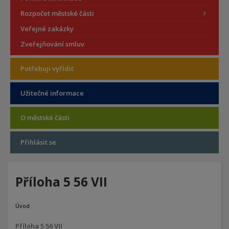
Rozpočet městské části
Veřejné zakázky
Zveřejňování smluv
Potřebuji vyřídit
Užitečné informace
O městské části
Přihlásit se
Příloha 5 56 VII
Úvod
Příloha 5 56 VII