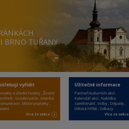
TRÁNKÁCH
TI BRNO TUŘANY
otřebuji vyřídit
Užitečné informace
ntakty a úřední hodiny
Životní
Partneři kulturních akcí
ostředí
Sociální péče
Matrika
Kalendář akcí
Nabídka
omunikace
Místní poplatky
zaměstnání
Volby
Odpady
tatní
Dětská hřiště
Odkazy
Více ze sekce
Více ze sekc