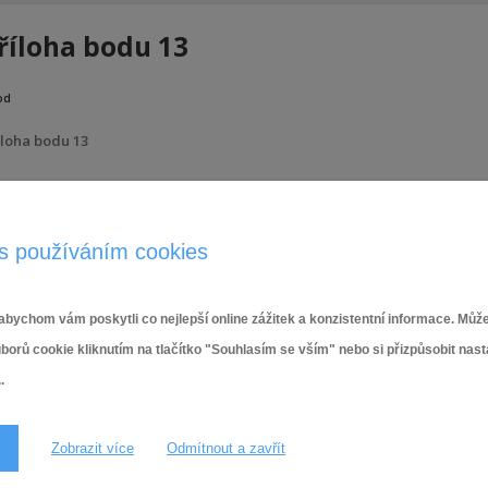
říloha bodu 13
od
íloha bodu 13
19.9.2023
s používáním cookies
bychom vám poskytli co nejlepší online zážitek a konzistentní informace. Může
ů cookie kliknutím na tlačítko "Souhlasím se vším" nebo si přizpůsobit nas
.
Zobrazit více
Odmítnout a zavřít