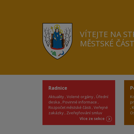
VÍTEJTE NA S
MĚSTSKÉ ČÁS
Radnice
P
Aktuality
Volené orgány
Úřední
Ko
deska
Povinné informace
pr
Rozpočet městské části
Veřejné
K
zakázky
Zveřejňování smluv
Os
Více ze sekce