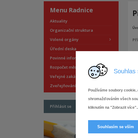
Menu Radnice
P
Aktuality
Úv
Organizační struktura
Volené orgány
Př
Úřední deska
Povinné informace
Rozpočet městské části
Souhlas 
Veřejné zakázky
Zveřejňování smluv
Používáme soubory cookie, a
shromažďováním všech soubor
Přihlásit se
kliknutím na "Zobrazit více"..
Souhlasím se vším