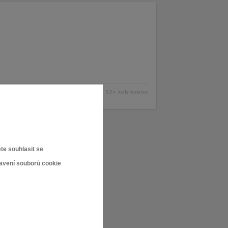
92× zobrazeno
te souhlasit se
tavení souborů cookie