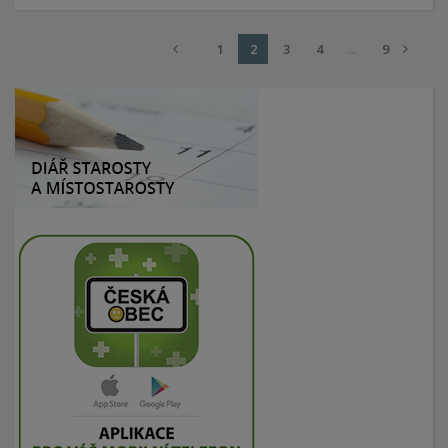
1
2
3
4
…
9
Left
Right