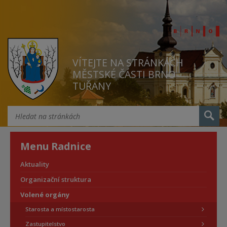
VÍTEJTE NA STRÁNKÁCH
MĚSTSKÉ ČÁSTI BRNO
TUŘANY
Menu Radnice
Aktuality
Organizační struktura
Volené orgány
Starosta a místostarosta
Zastupitelstvo