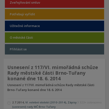
Zveřejňování smluv
Potřebuji vyřídit
Užitečné informace
O městské části
Přihlásit se
Usnesení z 117/VI. mimořádná schůze
Rady městské části Brno-Tuřany
konané dne 18. 6. 2014
Usnesení z 117/VI. mimořádná schůze Rady městské části
Brno-Tuřany konané dne 18. 6. 2014
2.7.2014
,
VI. volební období (2010-2014)
,
Zápisy
3 323× zobrazeno
(usnesení) rady MČ Brno-Tuřany