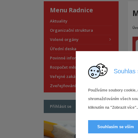
Menu Radnice
M
Aktuality
Úv
Organizační struktura
Volené orgány
Úřední deska
Povinné informace
Rozpočet městské části
Souhlas 
Veřejné zakázky
Zveřejňování smluv
Používáme soubory cookie, a
shromažďováním všech soubor
Přihlásit se
kliknutím na "Zobrazit více"..
Souhlasím se vším