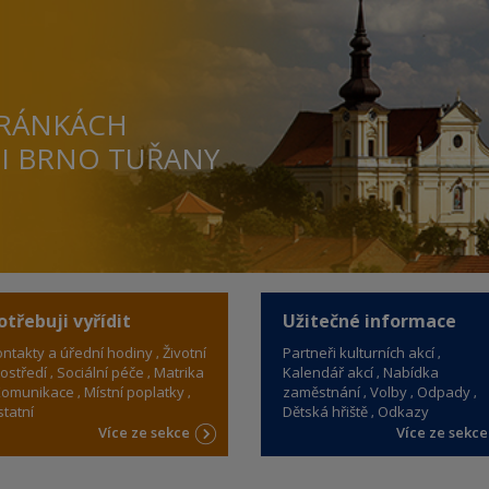
TRÁNKÁCH
TI BRNO TUŘANY
otřebuji vyřídit
Užitečné informace
ntakty a úřední hodiny
Životní
Partneři kulturních akcí
ostředí
Sociální péče
Matrika
Kalendář akcí
Nabídka
omunikace
Místní poplatky
zaměstnání
Volby
Odpady
tatní
Dětská hřiště
Odkazy
Více ze sekce
Více ze sekc