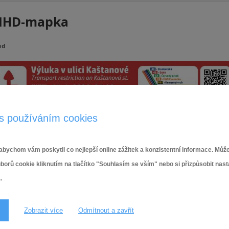
HD-mapka
od
s používáním cookies
bychom vám poskytli co nejlepší online zážitek a konzistentní informace. Může
ů cookie kliknutím na tlačítko "Souhlasím se vším" nebo si přizpůsobit nas
.
Zobrazit více
Odmítnout a zavřít