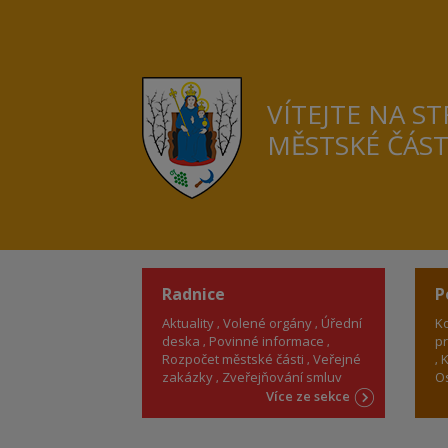
VÍTEJTE NA S
MĚSTSKÉ ČÁS
Radnice
P
Aktuality
Volené orgány
Úřední
Ko
deska
Povinné informace
pr
Rozpočet městské části
Veřejné
K
zakázky
Zveřejňování smluv
Os
Více ze sekce