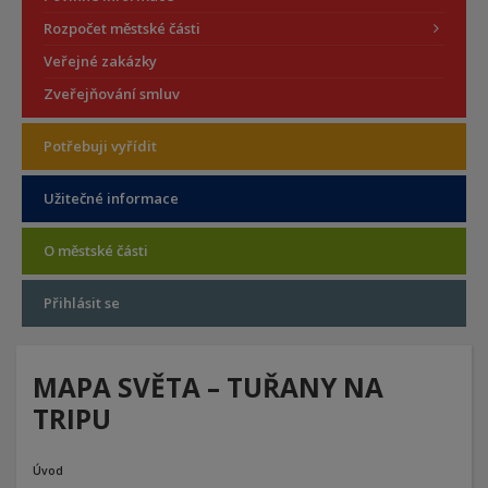
Rozpočet městské části
Veřejné zakázky
Zveřejňování smluv
Potřebuji vyřídit
Užitečné informace
O městské části
Přihlásit se
MAPA SVĚTA – TUŘANY NA
TRIPU
Úvod