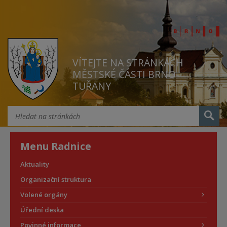
VÍTEJTE NA STRÁNKÁCH
MĚSTSKÉ ČÁSTI BRNO
TUŘANY
Menu Radnice
Aktuality
Organizační struktura
Volené orgány
Úřední deska
Povinné informace