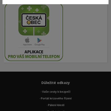
Důležité odkazy
Vaše cesty k bezpečí
Portál krizového řízení
Pálení klestí