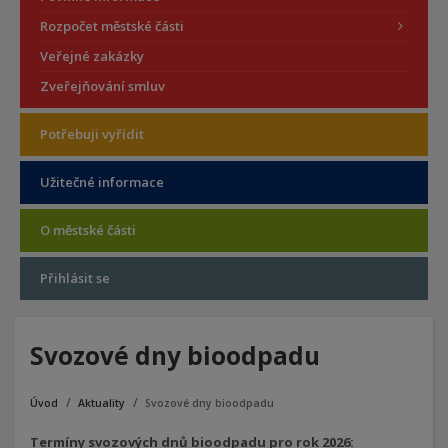
Rozpočet městské části
Veřejné zakázky
Zveřejňování smluv
Potřebuji vyřídit
Užitečné informace
O městské části
Přihlásit se
Svozové dny bioodpadu
Úvod
Aktuality
Svozové dny bioodpadu
Termíny svozových dnů bioodpadu pro rok 2026: