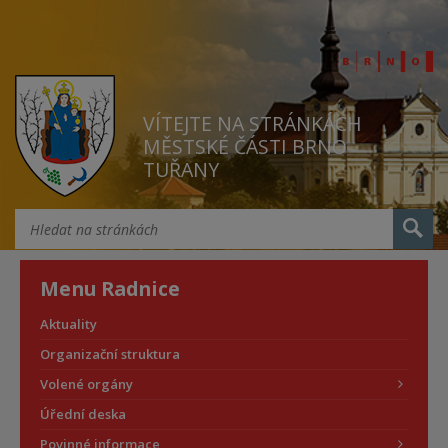
VÍTEJTE NA STRÁNKÁCH
MĚSTSKÉ ČÁSTI BRNO
TUŘANY
Menu Radnice
Aktuality
Organizační struktura
Volené orgány
Úřední deska
Povinné informace