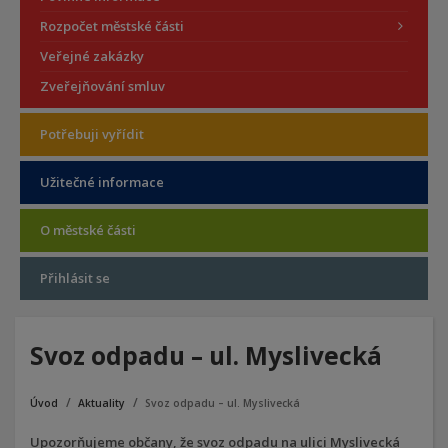
Rozpočet městské části
Veřejné zakázky
Zveřejňování smluv
Potřebuji vyřídit
Užitečné informace
O městské části
Přihlásit se
Svoz odpadu – ul. Myslivecká
Úvod
Aktuality
Svoz odpadu – ul. Myslivecká
Upozorňujeme občany, že svoz odpadu na ulici Myslivecká