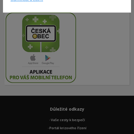
Důležité odkazy
Vaše cesty k bezpečí
Portál krizového řízení