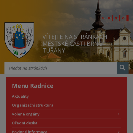
VÍTEJTE NA STRÁNKÁCH
MĚSTSKÉ ČÁSTI BRNO
TUŘANY
Menu Radnice
Aktuality
Organizační struktura
Volené orgány
Úřední deska
Povinné informace