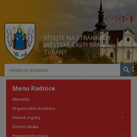
VÍTEJTE NA STRÁNKÁCH
MĚSTSKÉ ČÁSTI BRNO
TUŘANY
Menu Radnice
Aktuality
Organizační struktura
Volené orgány
Úřední deska
Povinné informace