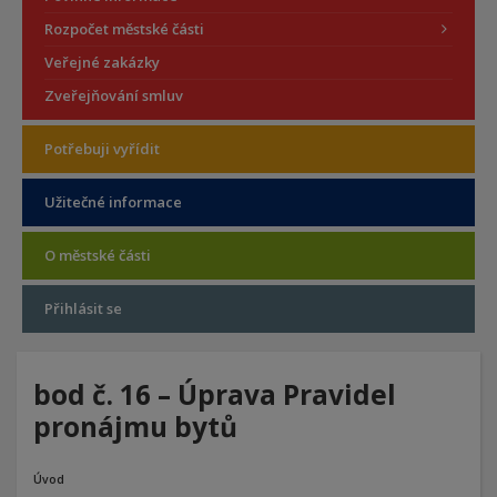
Rozpočet městské části
Veřejné zakázky
Zveřejňování smluv
Potřebuji vyřídit
Užitečné informace
O městské části
Přihlásit se
bod č. 16 – Úprava Pravidel
pronájmu bytů
Úvod